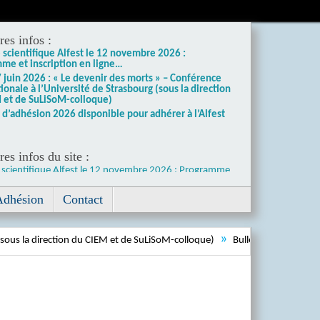
res infos :
 scientifique Alfest le 12 novembre 2026 :
me et inscription en ligne…
7 juin 2026 : « Le devenir des morts » – Conférence
ionale à l’Université de Strasbourg (sous la direction
 et de SuLiSoM-colloque)
n d’adhésion 2026 disponible pour adhérer à l’Alfest
es infos du site :
 scientifique Alfest le 12 novembre 2026 : Programme
iption en ligne…
Adhésion
Contact
»
direction du CIEM et de SuLiSoM-colloque)
Bulletin d’adhésion 2026 dispo