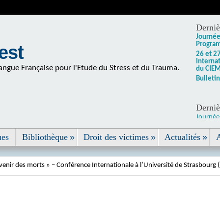
Derniè
Journée
Program
est
26 et 2
Internat
 Langue Française pour l'Etude du Stress et du Trauma.
du CIEM
Bulleti
Dernièr
Journée
et inscr
ues
Bibliothèque
Droit des victimes
Actualités
 morts » – Conférence Internationale à l’Université de Strasbourg (sous la 