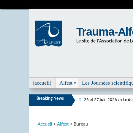
Trauma-Alf
Le site de l'Association de
(accueil)
Alfest
Les Journées scientifiq
Breaking News
»
rogramme et inscription en ligne…
26 et 27 juin 2026 : « Le devenir des
Accueil
>
Alfest
> Bureau